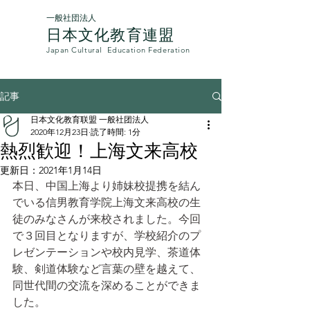
一般社団法人
日本文化教育連盟​
Japan Cultural
Education Federation
記事
日本文化教育联盟 一般社团法人
2020年12月23日
読了時間: 1分
熱烈歓迎！上海文来高校
更新日：
2021年1月14日
本日、中国上海より姉妹校提携を結ん
でいる信男教育学院上海文来高校の生
徒のみなさんが来校されました。今回
で３回目となりますが、学校紹介のプ
レゼンテーションや校内見学、茶道体
験、剣道体験など言葉の壁を越えて、
同世代間の交流を深めることができま
した。